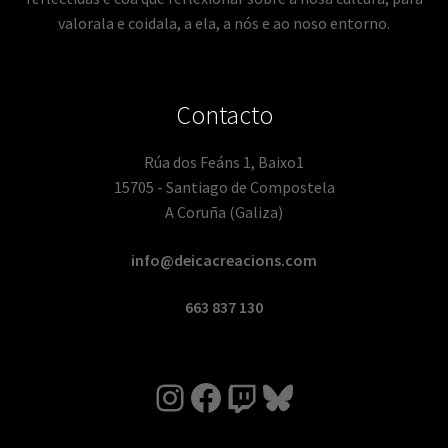
valorala e coidala, a ela, a nós e ao noso entorno.
Contacto
Rúa dos Feáns 1, Baixo1
15705 - Santiago de Compostela
A Coruña (Galiza)
info@deicacreacions.com
663 837 130
Instagram
Facebook
Twitch
Bluesky