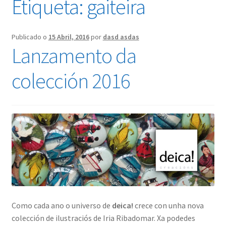
Etiqueta:
gaiteira
menú
Contacto
fillo
Publicado o
15 Abril, 2016
por
dasd asdas
A miña conta
Lanzamento da
colección 2016
Como cada ano o universo de
deica!
crece con unha nova
colección de ilustraciós de Iria Ribadomar. Xa podedes