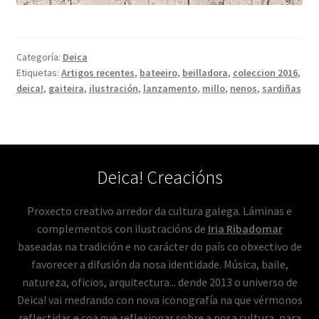
Categoría:
Deica
Etiquetas:
Artigos recentes
,
bateeiro
,
beilladora
,
coleccion 2016
,
deica!
,
gaiteira
,
ilustración
,
lanzamento
,
millo
,
nenos
,
sardiñas
Deica! Creacións
Proxecto creativo arredor da cultura galega. Láminas e
complementos con ilustracións de
Iria Ribadomar
baseadas na tradición e no carácter do país co obxectivo de
favorecer a difusión da nosa identidade. Música, baile,
natureza, oficios, arquitectura... dende 2013 o universo de
Deica! vai medrando con nova iconografía na que vérmonos
reflectidas e coa que reflexionar sobre a nosa cultura, para