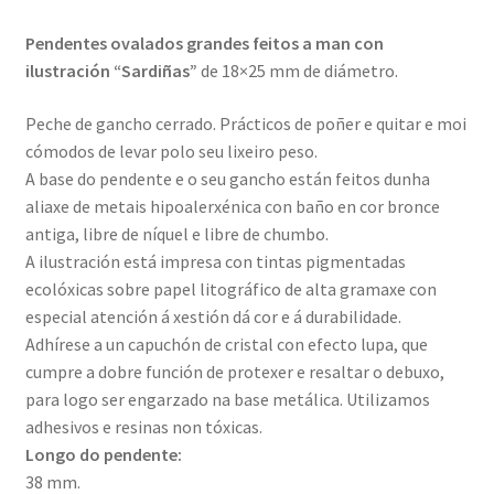
Pendentes ovalados grandes feitos a man con
ilustración “Sardiñas”
de 18×25 mm de diámetro.
Peche de gancho cerrado. Prácticos de poñer e quitar e moi
cómodos de levar polo seu lixeiro peso.
A base do pendente e o seu gancho están feitos dunha
aliaxe de metais hipoalerxénica con baño en cor bronce
antiga, libre de níquel e libre de chumbo.
A ilustración está impresa con tintas pigmentadas
ecolóxicas sobre papel litográfico de alta gramaxe con
especial atención á xestión dá cor e á durabilidade.
Adhírese a un capuchón de cristal con efecto lupa, que
cumpre a dobre función de protexer e resaltar o debuxo,
para logo ser engarzado na base metálica. Utilizamos
adhesivos e resinas non tóxicas.
Longo do pendente:
38 mm.