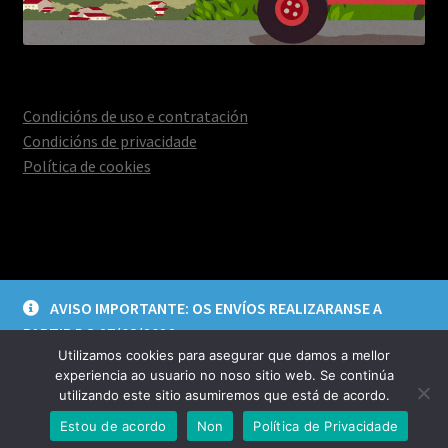
Condicións de uso e contratación
Condicións de privacidade
Política de cookies
© Deica Creacións 2026
AVISO IMPORTANTE: OS ENVÍOS REALIZARANSE A
Aviso legal e política de privacidade
Construído con
PARTIR DO 27/08/2026
WooCommerce
.
Utilizamos cookies para asegurar que damos a mellor
Descartar
experiencia ao usuario no noso sitio web. Se continúa
utilizando este sitio asumiremos que está de acordo.
0
Estou de acordo
Non
Política de Privacidade