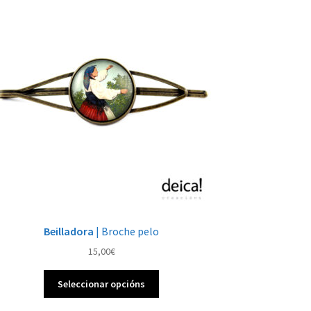
Beilladora
| Broche pelo
15,00
€
Este
Seleccionar opcións
produto
ten