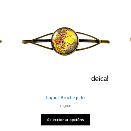
Lique
| Broche pelo
15,00
€
Este
Seleccionar opcións
produto
ten