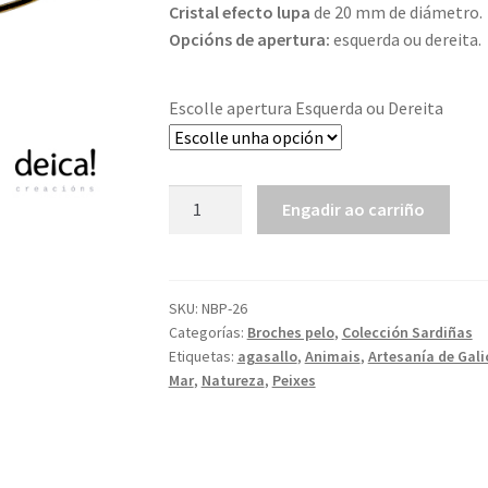
Cristal efecto lupa
de 20 mm de diámetro.
Opcións de apertura:
esquerda ou dereita.
Escolle apertura Esquerda ou Dereita
Sardiñas
Engadir ao carriño
|
Broche
pelo
cantidade
SKU:
NBP-26
Categorías:
Broches pelo
,
Colección Sardiñas
Etiquetas:
agasallo
,
Animais
,
Artesanía de Gali
Mar
,
Natureza
,
Peixes