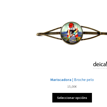
Mariscadora
| Broche pelo
15,00
€
Este
Seleccionar opcións
produto
ten