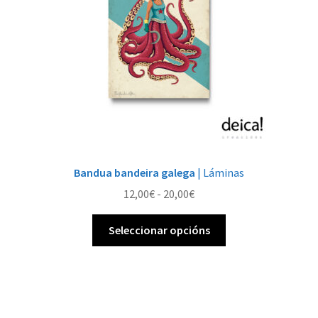
na
páxina
de
produto
Bandua bandeira galega
| Láminas
Rango
12,00
€
-
20,00
€
de
Este
prezos:
Seleccionar opcións
produto
desde
ten
12,00€
múltiples
ata
variantes.
20,00€
As