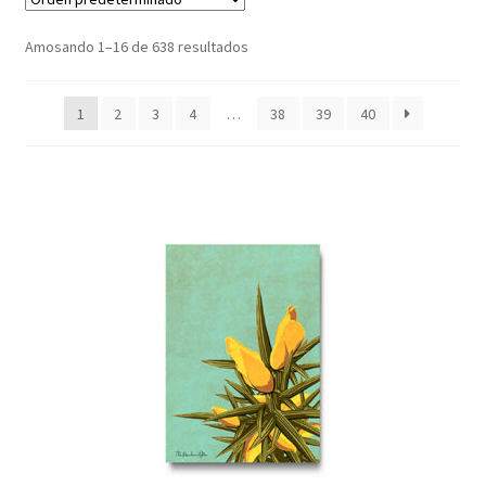
menú
Contacto
fillo
Amosando 1–16 de 638 resultados
A miña conta
1
2
3
4
…
38
39
40