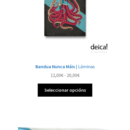
Bandua Nunca Máis
| Láminas
Rango
12,00
€
-
20,00
€
de
Este
prezos:
Seleccionar opcións
produto
desde
ten
12,00€
múltiples
ata
variantes.
20,00€
As