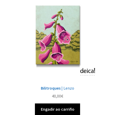
As
opcións
pódense
elixir
na
páxina
de
produto
Bilitroques
| Lenzo
40,00
€
Engadir ao carriño