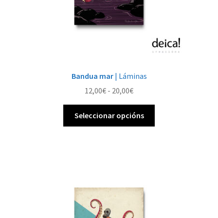
Bandua mar
| Láminas
Rango
12,00
€
-
20,00
€
de
Este
prezos:
Seleccionar opcións
produto
desde
ten
12,00€
múltiples
ata
variantes.
20,00€
As
opcións
pódense
elixir