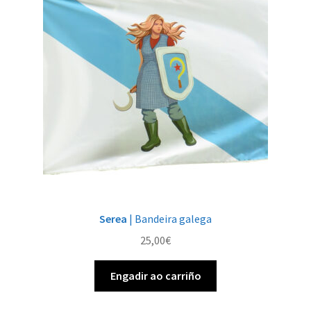
opcións
pódense
elixir
na
páxina
de
produto
Serea
| Bandeira galega
25,00
€
Engadir ao carriño