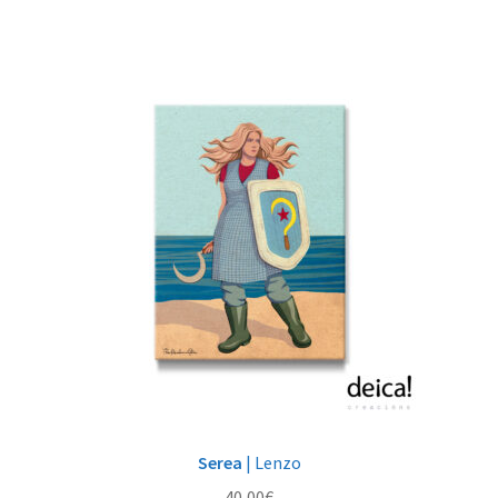
Serea
| Lenzo
40,00
€