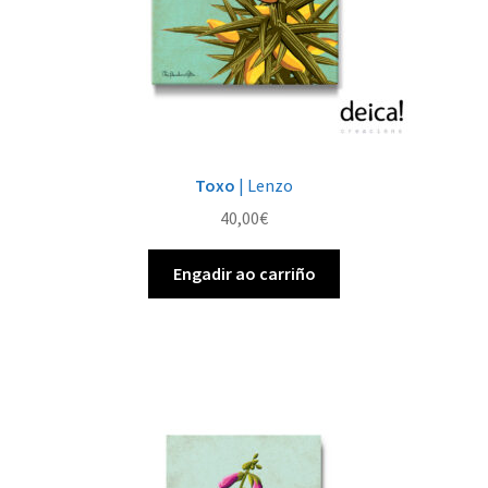
produto
Toxo
| Lenzo
40,00
€
Engadir ao carriño