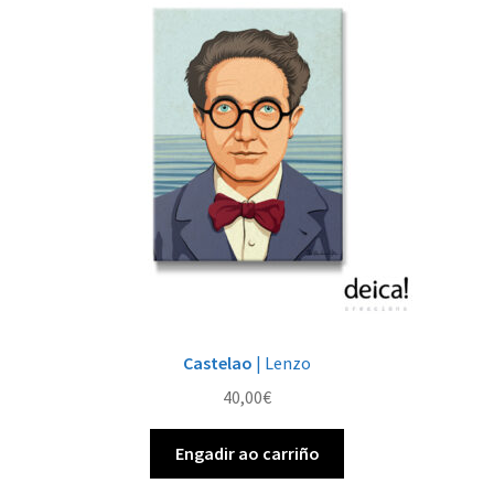
opcións
pódense
elixir
na
páxina
de
produto
Castelao
| Lenzo
40,00
€
Engadir ao carriño