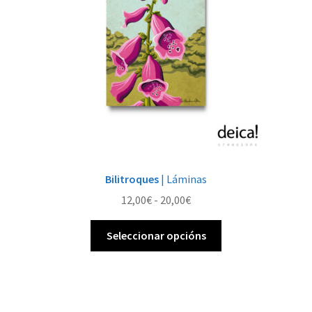
Bilitroques
| Láminas
Rango
12,00
€
-
20,00
€
de
Este
prezos:
Seleccionar opcións
produto
desde
ten
12,00€
múltiples
ata
variantes.
20,00€