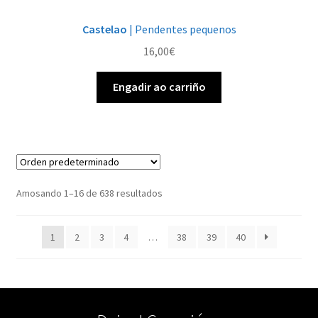
Castelao
| Pendentes pequenos
16,00
€
Engadir ao carriño
Amosando 1–16 de 638 resultados
1
2
3
4
…
38
39
40