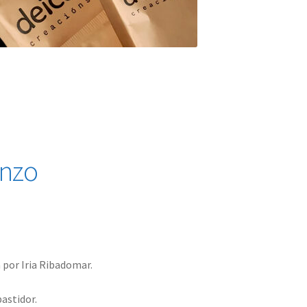
enzo
 por Iria Ribadomar.
astidor.