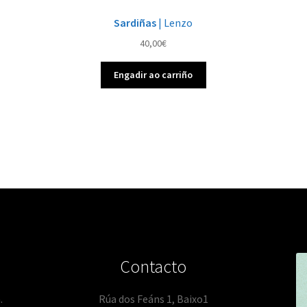
Sardiñas
| Lenzo
40,00
€
Engadir ao carriño
Contacto
.
Rúa dos Feáns 1, Baixo1