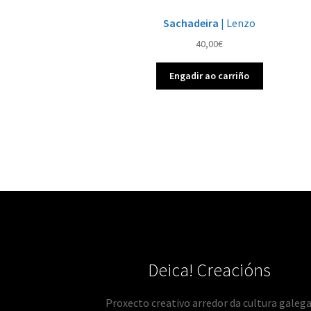
Sachadeira
| Lenzo
40,00
€
Engadir ao carriño
Deica! Creacións
Proxecto creativo arredor da cultura galega