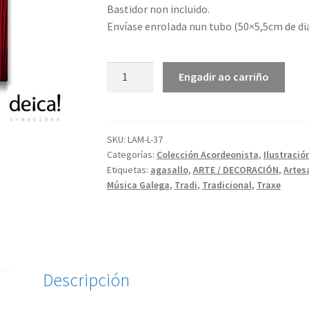
Bastidor non incluido.
Envíase enrolada nun tubo (50×5,5cm de d
Acordeonista
Engadir ao carriño
|
Lenzo
cantidade
SKU:
LAM-L-37
Categorías:
Colección Acordeonista
,
Ilustració
Etiquetas:
agasallo
,
ARTE / DECORACIÓN
,
Artes
Música Galega
,
Tradi
,
Tradicional
,
Traxe
Descripción