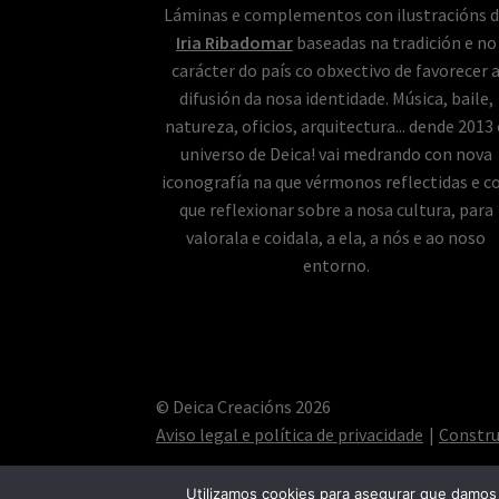
Láminas e complementos con ilustracións 
Iria Ribadomar
baseadas na tradición e no
carácter do país co obxectivo de favorecer 
difusión da nosa identidade. Música, baile,
natureza, oficios, arquitectura... dende 2013
universo de Deica! vai medrando con nova
iconografía na que vérmonos reflectidas e c
que reflexionar sobre a nosa cultura, para
valorala e coidala, a ela, a nós e ao noso
entorno.
© Deica Creacións 2026
Aviso legal e política de privacidade
Constr
Utilizamos cookies para asegurar que damos 