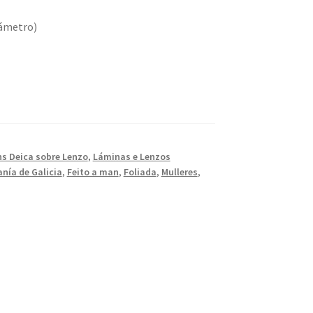
iámetro)
ns Deica sobre Lenzo
,
Láminas e Lenzos
anía de Galicia
,
Feito a man
,
Foliada
,
Mulleres
,