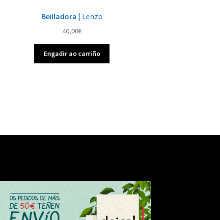
Beilladora
| Lenzo
40,00
€
Engadir ao carriño