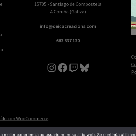
de
15705 - Santiago de Compostela
A Coruña (Galiza)
a
info@deicacreacions.com
 o
663 837 130
oa
Co
Instagram
Facebook
Twitch
Bluesky
Co
Po
uído con WooCommerce
.
a mellor experiencia ao usuario no noso sitio web. Se continúa utilizan