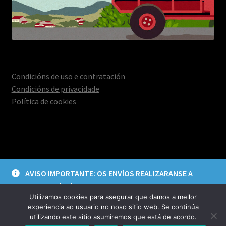
Condicións de uso e contratación
Condicións de privacidade
Política de cookies
© Deica Creacións 2026
AVISO IMPORTANTE: OS ENVÍOS REALIZARANSE A
Aviso legal e política de privacidade
Construído con
PARTIR DO 27/08/2026
WooCommerce
.
Utilizamos cookies para asegurar que damos a mellor
Descartar
experiencia ao usuario no noso sitio web. Se continúa
utilizando este sitio asumiremos que está de acordo.
0