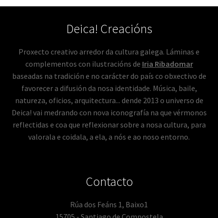
Deica! Creacións
Proxecto creativo arredor da cultura galega. Láminas e
complementos con ilustracións de
Iria Ribadomar
baseadas na tradición e no carácter do país co obxectivo de
favorecer a difusión da nosa identidade. Música, baile,
natureza, oficios, arquitectura... dende 2013 o universo de
Deica! vai medrando con nova iconografía na que vérmonos
reflectidas e coa que reflexionar sobre a nosa cultura, para
valorala e coidala, a ela, a nós e ao noso entorno.
Contacto
Rúa dos Feáns 1, Baixo1
15705 - Santiago de Compostela