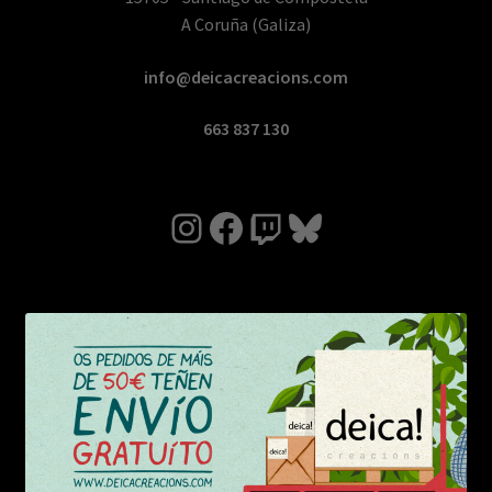
A Coruña (Galiza)
info@deicacreacions.com
663 837 130
Instagram
Facebook
Twitch
Bluesky