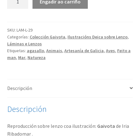
Engadir ao carriño
|
Lenzo
cantidade
SKU:
LAM-L-29
Categorías:
Colección Gaivota
,
Ilustracións Deica sobre Lenzo
,
Láminas e Lenzos
Etiquetas:
agasallo
,
Animais
,
Artesanía de Galicia
,
Aves
,
Feito a
man
,
Mar
,
Natureza
Descripción
Descripción
Reproducción sobre lenzo coa ilustración:
Gaivota
de Iria
Ribadomar .