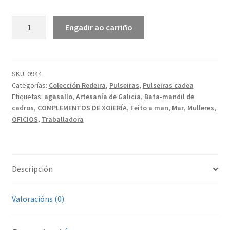
Redeira
Engadir ao carriño
|
Pulseira
de
cadea
SKU:
0944
Categorías:
Colección Redeira
,
Pulseiras
,
Pulseiras cadea
cantidade
Etiquetas:
agasallo
,
Artesanía de Galicia
,
Bata-mandil de
cadros
,
COMPLEMENTOS DE XOIERÍA
,
Feito a man
,
Mar
,
Mulleres
,
OFICIOS
,
Traballadora
Descripción
Valoracións (0)