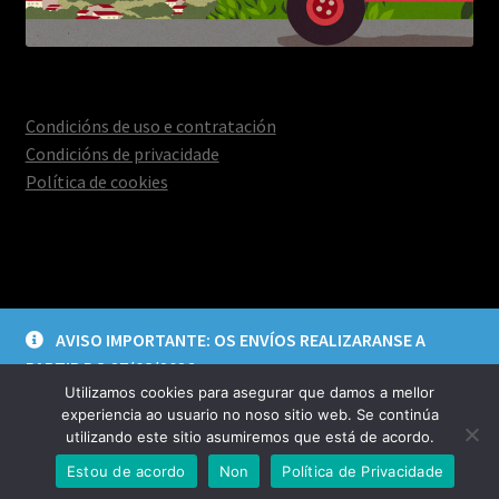
Condicións de uso e contratación
Condicións de privacidade
Política de cookies
© Deica Creacións 2026
AVISO IMPORTANTE: OS ENVÍOS REALIZARANSE A
Aviso legal e política de privacidade
Construído con
PARTIR DO 27/08/2026
WooCommerce
.
Utilizamos cookies para asegurar que damos a mellor
Descartar
experiencia ao usuario no noso sitio web. Se continúa
utilizando este sitio asumiremos que está de acordo.
0
Estou de acordo
Non
Política de Privacidade