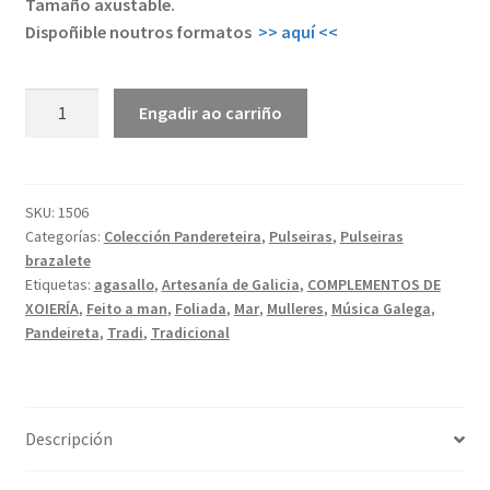
Tamaño axustable.
Dispoñible noutros formatos
>> aquí <<
Pandereteira
Engadir ao carriño
|
Pulseira
brazalete
cantidade
SKU:
1506
Categorías:
Colección Pandereteira
,
Pulseiras
,
Pulseiras
brazalete
Etiquetas:
agasallo
,
Artesanía de Galicia
,
COMPLEMENTOS DE
XOIERÍA
,
Feito a man
,
Foliada
,
Mar
,
Mulleres
,
Música Galega
,
Pandeireta
,
Tradi
,
Tradicional
Descripción