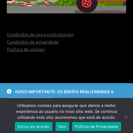
Condicións de uso e contratación
Condicións de privacidade
Política de cookies
© Deica Creacións 2026
AVISO IMPORTANTE: OS ENVÍOS REALIZARANSE A
Aviso legal e política de privacidade
Construído con
PARTIR DO 27/08/2026
WooCommerce
.
Utilizamos cookies para asegurar que damos a mellor
Descartar
experiencia ao usuario no noso sitio web. Se continúa
utilizando este sitio asumiremos que está de acordo.
0
Estou de acordo
Non
Política de Privacidade