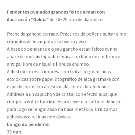
Pendentes ovalados grandes feitos a man con
ilustración “Galiña”
de 18×25 mm de diámetro.
Peche de gancho cerrado. Prácticos de poñer e quitar e moi
cómodos de levar polo seu lixeiro peso.
A base do pendente e o seu gancho están feitos dunha
aliaxe de metais hipoalerxénica con baño en cor bronce
antiga, libre de níquel e libre de chumbo.
A ilustración está impresa con tintas pigmentadas
ecolóxicas sobre papel litográfico de alta gramaxe con
especial atención á xestión dá cor e á durabilidade.
Adhírese a un capuchón de cristal con efecto lupa, que
cumpre a dobre función de protexer e resaltar o debuxo,
para logo ser engarzado na base metálica. Utilizamos
adhesivos e resinas non tóxicas.
Longo do pendente:
38 mm.