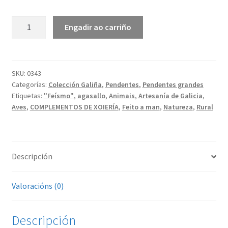
Galiña
Engadir ao carriño
|
Pendentes
grandes
cantidade
SKU:
0343
Categorías:
Colección Galiña
,
Pendentes
,
Pendentes grandes
Etiquetas:
"Feísmo"
,
agasallo
,
Animais
,
Artesanía de Galicia
,
Aves
,
COMPLEMENTOS DE XOIERÍA
,
Feito a man
,
Natureza
,
Rural
Descripción
Valoracións (0)
Descripción