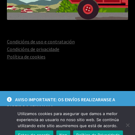
Condicións de uso e contratación
Condicións de privacidade
Política de cookies
© Deica Creacións 2026
AVISO IMPORTANTE: OS ENVÍOS REALIZARANSE A
Aviso legal e política de privacidade
Construído con
PARTIR DO 27/08/2026
WooCommerce
.
Utilizamos cookies para asegurar que damos a mellor
Descartar
experiencia ao usuario no noso sitio web. Se continúa
utilizando este sitio asumiremos que está de acordo.
0
Estou de acordo
Non
Política de Privacidade