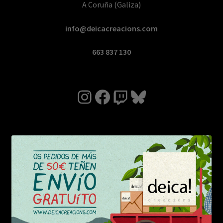
A Coruña (Galiza)
info@deicacreacions.com
663 837 130
Instagram
Facebook
Twitch
Bluesky