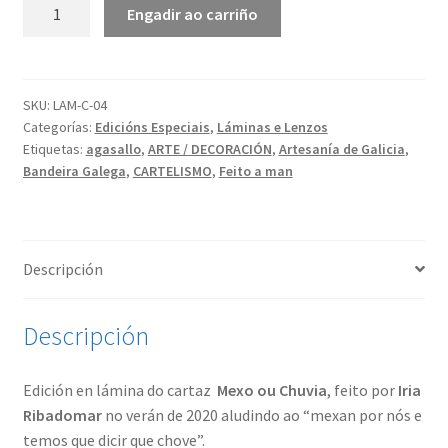
Mexo
Engadir ao carriño
ou
Chuvia
|
Lámina
SKU:
LAM-C-04
Categorías:
Edicións Especiais
,
Láminas e Lenzos
Cartaz
Etiquetas:
agasallo
,
ARTE / DECORACIÓN
,
Artesanía de Galicia
,
cantidade
Bandeira Galega
,
CARTELISMO
,
Feito a man
Descripción
Descripción
Edición en lámina do cartaz
Mexo ou Chuvia
, feito por
Iria
Ribadomar
no verán de 2020 aludindo ao “mexan por nós e
temos que dicir que chove”.