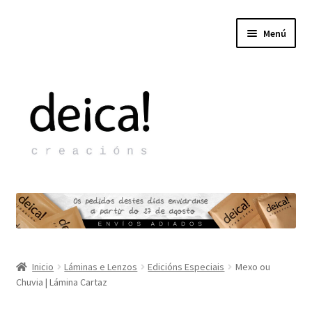
ir
Saltar
Menú
á
ao
navegación
contido
Expandi
Por peza
o
menú
Expandi
Por ilustración
fillo
o
menú
Expandi
Redes
Inicio
Láminas e Lenzos
Edicións Especiais
Mexo ou
fillo
o
Chuvia | Lámina Cartaz
menú
Expandi
Tendas
fillo
o