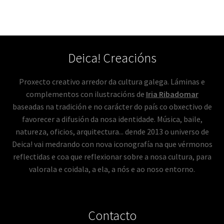
Deica! Creacións
Proxecto creativo arredor da cultura galega. Láminas e
complementos con ilustracións de
Iria Ribadomar
baseadas na tradición e no carácter do país co obxectivo de
favorecer a difusión da nosa identidade. Música, baile,
natureza, oficios, arquitectura... dende 2013 o universo de
Deica! vai medrando con nova iconografía na que vérmonos
reflectidas e coa que reflexionar sobre a nosa cultura, para
valorala e coidala, a ela, a nós e ao noso entorno.
Contacto