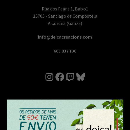
Rúa dos Feáns 1, Baixo1
15705 - Santiago de Compostela
A Coruña (Galiza)
info@deicacreacions.com
663 837 130
Instagram
Facebook
Twitch
Bluesky