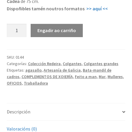
Cadea
de 75 cm.
Dispoñibles tamén noutros formatos
>> aquí <<
Redeira
Engadir ao carriño
|
Colgante
grande
cantidade
SKU:
0144
Categorías:
Colección Redeira
,
Colgantes
,
Colgantes grandes
Etiquetas:
agasallo
,
Artesanía de Galicia
,
Bata-mandil de
cadros
,
COMPLEMENTOS DE XOIERÍA
,
Feito a man
,
Mar
,
Mulleres
,
OFICIOS
,
Traballadora
Descripción
Valoracións (0)