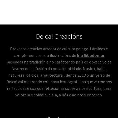
Deica! Creacións
Proxecto creativo arredor da cultura galega. Láminas e
complementos con ilustracións de
Iria Ribadomar
baseadas na tradición e no carácter do país co obxectivo de
favorecer a difusión da nosa identidade. Música, baile,
natureza, oficios, arquitectura... dende 2013 o universo de
Deica! vai medrando con nova iconografía na que vérmonos
reflectidas e coa que reflexionar sobre a nosa cultura, para
valorala e coidala, a ela, a nós e ao noso entorno.