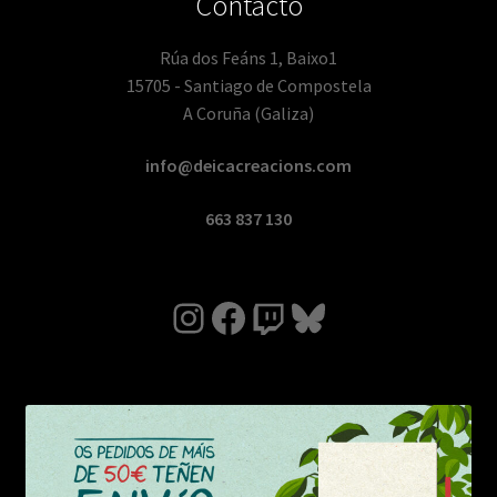
Contacto
Rúa dos Feáns 1, Baixo1
15705 - Santiago de Compostela
A Coruña (Galiza)
info@deicacreacions.com
663 837 130
Instagram
Facebook
Twitch
Bluesky