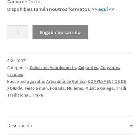
Cadea
de 75 cm.
Dispoñibles tamén noutros formatos
>> aquí <<
Acordeonista
Engadir ao carriño
|
Colgante
grande
cantidade
SKU:
0137
Categorías:
Colección Acordeonista
,
Colgantes
,
Colgantes
grandes
Etiquetas:
agasallo
,
Artesanía de Galicia
,
COMPLEMENTOS DE
XOIERÍA
,
Feito a man
,
Foliada
,
Mulleres
,
Música Galega
,
Tradi
,
Tradicional
,
Traxe
Descripción