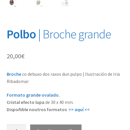
Polbo
| Broche grande
20,00
€
Broche
co debuxo dos raxos dun pulpo | Ilustración de Iria
Ribadomar
Formato grande ovalado.
Cristal efecto lupa
de 30 x 40 mm.
Dispoñible noutros formatos
>> aquí <<
Polbo