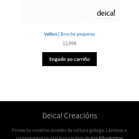
Vellos
| Broche pequeno
12,00
€
Engadir ao carriño
Deica! Creacións
Proxecto creativo arredor da cultura galega. Láminas e
complementos con ilustracións de
Iria Ribadomar