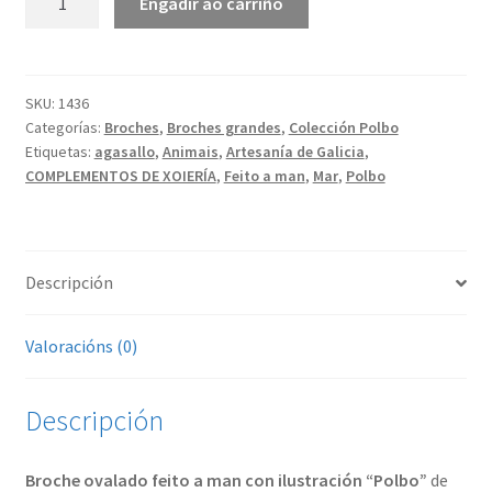
Engadir ao carriño
|
Broche
grande
cantidade
SKU:
1436
Categorías:
Broches
,
Broches grandes
,
Colección Polbo
Etiquetas:
agasallo
,
Animais
,
Artesanía de Galicia
,
COMPLEMENTOS DE XOIERÍA
,
Feito a man
,
Mar
,
Polbo
Descripción
Valoracións (0)
Descripción
Broche ovalado feito a man con ilustración “Polbo”
de