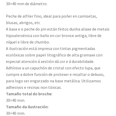
30×40 mm de diámetro.
Peche de alfiler fino, ideal para poñer en camisetas,
blusas, abrigos, etc
A base e o peche do pin están feitos dunha aliaxe de metais
hipoalerxénica con baño en cor bronce antiga, libre de
níquel e libre de chumbo.
A ilustración está impresa con tintas pigmentadas
ecolóxicas sobre papel litográfico de alta gramaxe con
especial atención á xestión dá cor e á durabilidade.
Adhírese a un capuchón de cristal con efecto lupa, que
cumpre a dobre función de protexer e resaltar o debuxo,
para logo ser engarzado na base metálica. Utilizamos
adhesivos e resinas non tóxicas.
Tamaño total do broche:
30×40 mm.
Tamaño da ilustración:
30×40 mm.