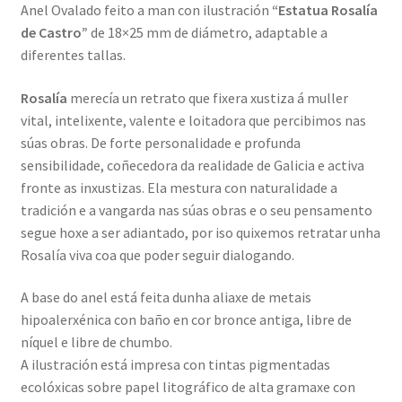
Anel Ovalado feito a man con ilustración
“Estatua Rosalía
de Castro”
de 18×25 mm de diámetro, adaptable a
diferentes tallas.
Rosalía
merecía un retrato que fixera xustiza á muller
vital, intelixente, valente e loitadora que percibimos nas
súas obras. De forte personalidade e profunda
sensibilidade, coñecedora da realidade de Galicia e activa
fronte as inxustizas. Ela mestura con naturalidade a
tradición e a vangarda nas súas obras e o seu pensamento
segue hoxe a ser adiantado, por iso quixemos retratar unha
Rosalía viva coa que poder seguir dialogando.
A base do anel está feita dunha aliaxe de metais
hipoalerxénica con baño en cor bronce antiga, libre de
níquel e libre de chumbo.
A ilustración está impresa con tintas pigmentadas
ecolóxicas sobre papel litográfico de alta gramaxe con