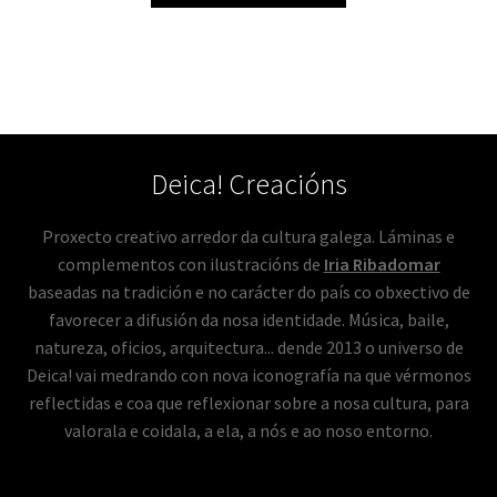
Deica! Creacións
Proxecto creativo arredor da cultura galega. Láminas e
complementos con ilustracións de
Iria Ribadomar
baseadas na tradición e no carácter do país co obxectivo de
favorecer a difusión da nosa identidade. Música, baile,
natureza, oficios, arquitectura... dende 2013 o universo de
Deica! vai medrando con nova iconografía na que vérmonos
reflectidas e coa que reflexionar sobre a nosa cultura, para
valorala e coidala, a ela, a nós e ao noso entorno.