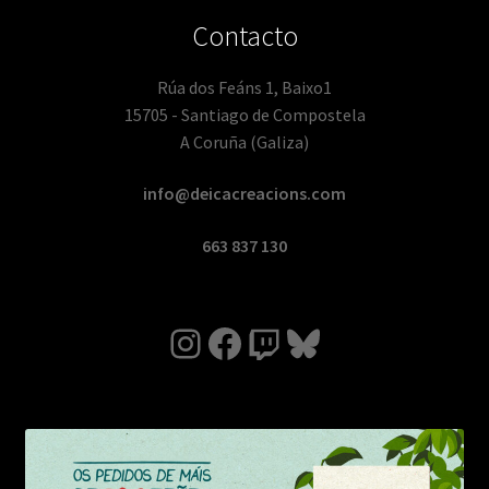
Contacto
Rúa dos Feáns 1, Baixo1
15705 - Santiago de Compostela
A Coruña (Galiza)
info@deicacreacions.com
663 837 130
Instagram
Facebook
Twitch
Bluesky