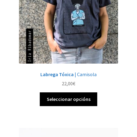
Labrega Tóxica
| Camisola
22,00
€
Este
Seleccionar opcións
produto
ten
múltiples
variantes.
As