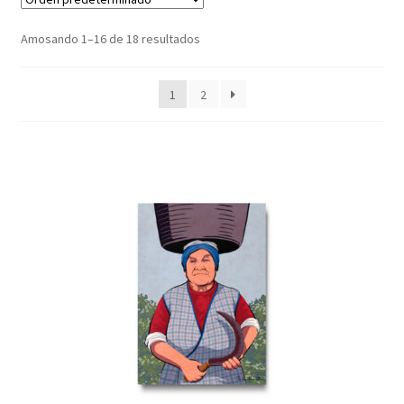
menú
Contacto
fillo
Amosando 1–16 de 18 resultados
A miña conta
1
2