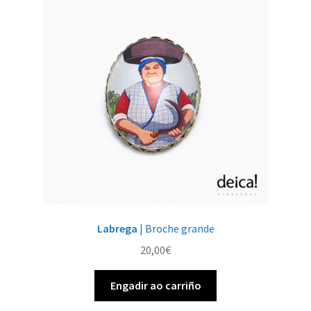
opcións
pódense
elixir
na
páxina
de
produto
Labrega
| Broche grande
20,00
€
Engadir ao carriño