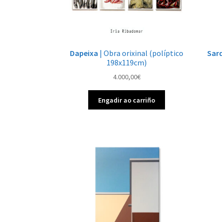
Dapeixa
| Obra orixinal (políptico
Sar
198x119cm)
4.000,00
€
Engadir ao carriño