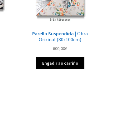
Parella Suspendida
| Obra
Orixinal (80x100cm)
600,00
€
Engadir ao carriño