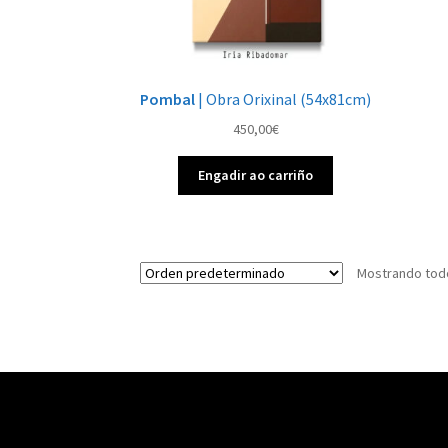
Pombal
| Obra Orixinal (54x81cm)
450,00
€
Engadir ao carriño
Mostrando todo