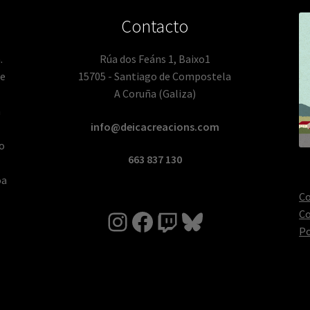
Contacto
.
Rúa dos Feáns 1, Baixo1
de
15705 - Santiago de Compostela
A Coruña (Galiza)
a
info@deicacreacions.com
 o
663 837 130
oa
Co
Instagram
Facebook
Twitch
Bluesky
Co
Po