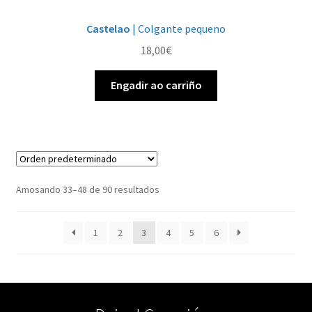
Castelao
| Colgante pequeno
18,00
€
Engadir ao carriño
Amosando 33–48 de 90 resultados
1
2
3
4
5
6