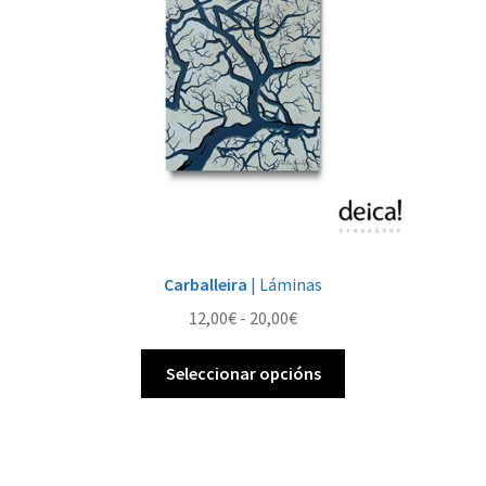
Carballeira
| Láminas
Rango
12,00
€
-
20,00
€
de
Este
prezos:
Seleccionar opcións
produto
desde
ten
12,00€
múltiples
ata
variantes.
20,00€