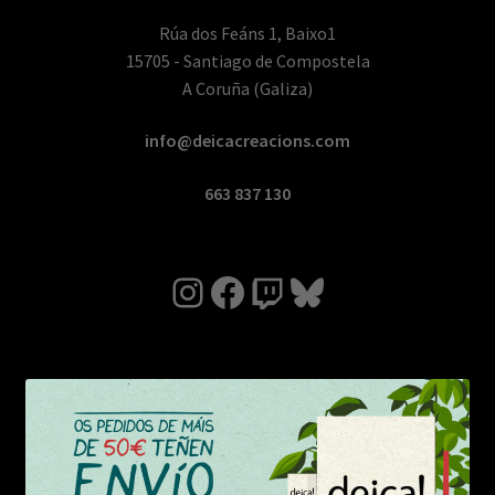
Rúa dos Feáns 1, Baixo1
15705 - Santiago de Compostela
A Coruña (Galiza)
info@deicacreacions.com
663 837 130
Instagram
Facebook
Twitch
Bluesky