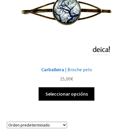
Carballeira
| Broche pelo
15,00
€
Este
Seleccionar opcións
produto
ten
múltiples
variantes.
As