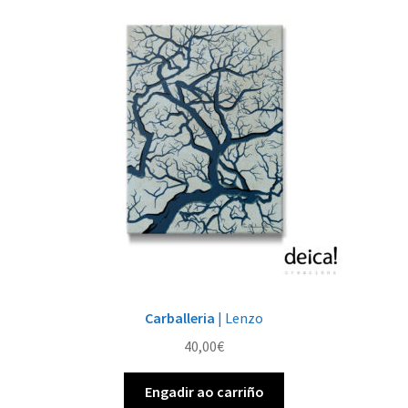
As
opcións
pódense
elixir
na
páxina
de
produto
Carballeria
| Lenzo
40,00
€
Engadir ao carriño