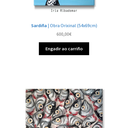
Sardiña
| Obra Orixinal (54x69cm)
600,00
€
Engadir ao carriño