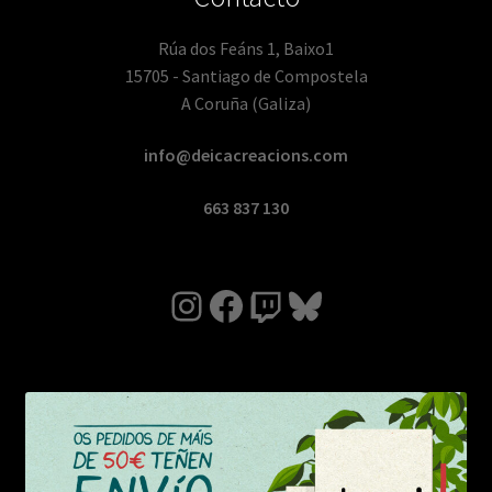
Rúa dos Feáns 1, Baixo1
15705 - Santiago de Compostela
A Coruña (Galiza)
info@deicacreacions.com
663 837 130
Instagram
Facebook
Twitch
Bluesky