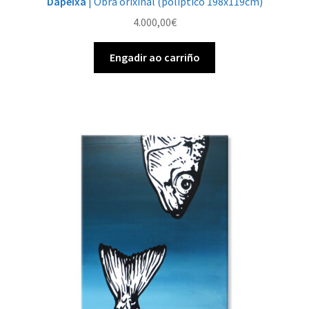
Dapeixa
| Obra orixinal (políptico 198x119cm)
4.000,00
€
Engadir ao carriño