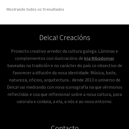
Mostrando todos os 9 resultados
Deica! Creacións
Proxecto creativo arredor da cultura galega. Láminas e
complementos con ilustracións de
Iria Ribadomar
baseadas na tradición e no carácter do país co obxectivo de
favorecer a difusión da nosa identidade. Música, baile,
natureza, oficios, arquitectura... dende 2013 o universo de
Deica! vai medrando con nova iconografía na que vérmonos
reflectidas e coa que reflexionar sobre a nosa cultura, para
valorala e coidala, a ela, a nós e ao noso entorno.
Contacto